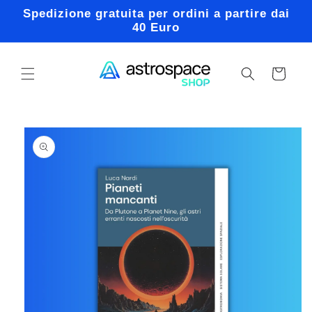
Vai
Spedizione gratuita per ordini a partire dai
direttamente
40 Euro
ai contenuti
Carrello
Passa alle
informazioni
sul prodotto