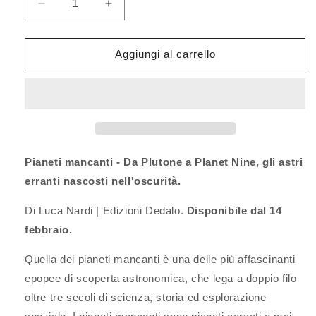
Diminuisci
Aumenta
quantità
quantità
per
per
Pianeti
Pianeti
Aggiungi al carrello
mancanti
mancanti
Pianeti mancanti - Da Plutone a Planet Nine, gli astri
erranti nascosti nell'oscurità.
Di Luca Nardi | Edizioni Dedalo.
Disponibile dal 14
febbraio.
Quella dei pianeti mancanti è una delle più affascinanti
epopee di scoperta astronomica, che lega a doppio filo
oltre tre secoli di scienza, storia ed esplorazione