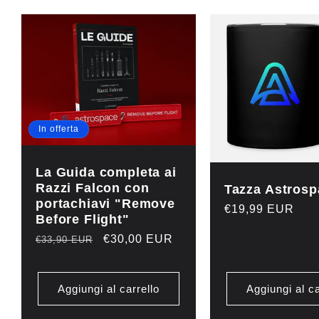
In offerta
La Guida completa ai
Razzi Falcon con
Tazza Astrosp
portachiavi "Remove
Prezzo
€19,99 EUR
Before Flight"
di
Prezzo
Prezzo
€30,00 EUR
€33,90 EUR
listino
di
scontato
listino
Aggiungi al carrello
Aggiungi al ca