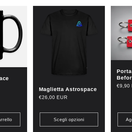
Port
Befor
ace
Prezz
€9,90
Maglietta Astrospace
di
Prezzo
€26,00 EUR
listino
di
listino
rrello
Scegli opzioni
Ag