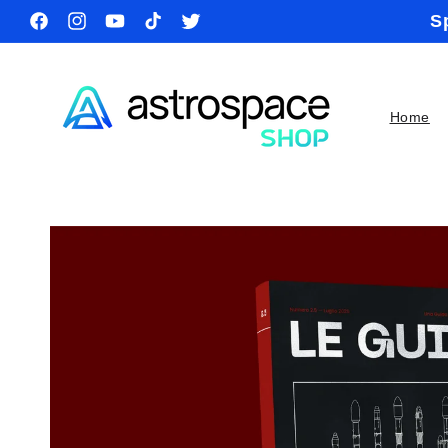
Vai
S
direttamente
Facebook
Instagram
YouTube
TikTok
Twitter
ai contenuti
Home