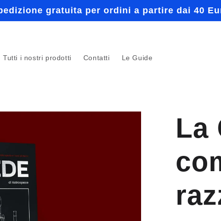
pedizione gratuita per ordini a partire dai 40 Eu
Tutti i nostri prodotti
Contatti
Le Guide
La
com
raz