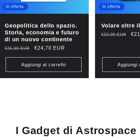
In offerta
In offerta
Geopolitica dello spazio.
Volare oltre i
Storia, economia e futuro
Prezzo
Pre
€21
€23,00 EUR
di un nuovo continente
di
sco
Prezzo
Prezzo
€24,70 EUR
€26,00 EUR
listino
di
scontato
listino
Aggiungi al carrello
Aggiungi a
I Gadget di Astrospace