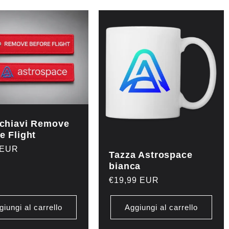
achiavi Remove
e Flight
o
 EUR
Tazza Astrospace
bianca
Prezzo
€19,99 EUR
di
listino
giungi al carrello
Aggiungi al carrello