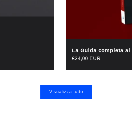
La Guida completa ai 
Prezzo
€24,00 EUR
di
listino
Visualizza tutto