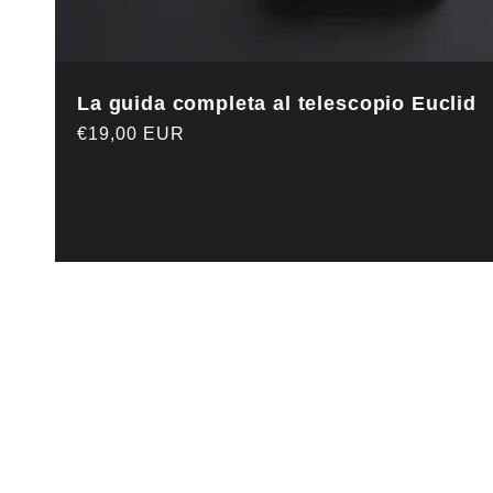
La guida completa al telescopio Euclid
Prezzo
€19,00 EUR
di
listino