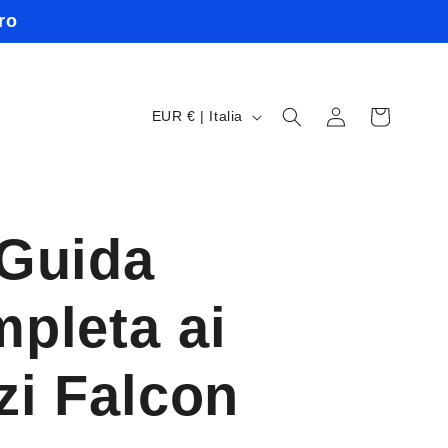
ro
P
Accedi
Carrello
EUR € | Italia
a
e
s
 Guida
e
pleta ai
/
A
zi Falcon
r
e