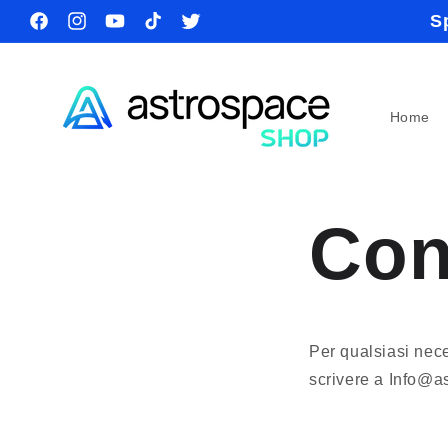
Vai
S
direttamente
Facebook
Instagram
YouTube
TikTok
Twitter
ai contenuti
Home
Con
Per qualsiasi nece
scrivere a Info@as