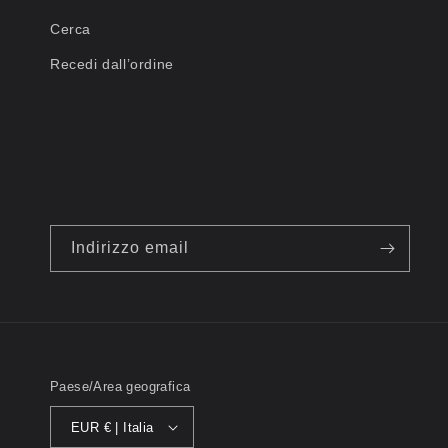
t
Cerca
Recedi dall’ordine
a
t
t
o
Indirizzo email
Paese/Area geografica
EUR € | Italia