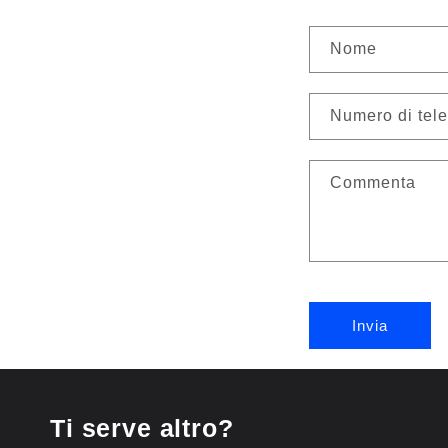
M
Nome
o
d
Numero di tel
u
Commenta
l
o
d
i
Invia
c
o
Ti serve altro?
n